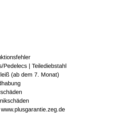
uktionsfehler
/Pedelecs | Teilediebstahl
leiß (ab dem 7. Monat)
dhabung
lschäden
onikschäden
:
www.plusgarantie.zeg.de